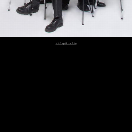
<<<
zpět na foto